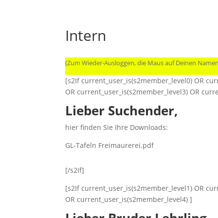
Intern
(Zum Wieder-Ausloggen, die Maus auf Deinen Name
[s2If current_user_is(s2member_level0) OR cu
OR current_user_is(s2member_level3) OR curre
Lieber Suchender,
hier finden Sie Ihre Downloads:
GL-Tafeln Freimaurerei.pdf
[/s2If]
[s2If current_user_is(s2member_level1) OR cu
OR current_user_is(s2member_level4) ]