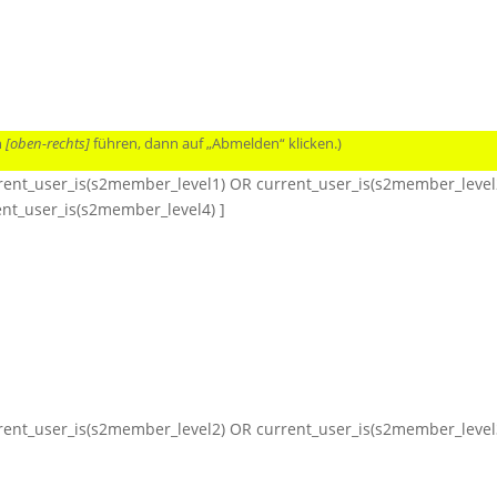
Leuchte im Norden
Freimaurer Flensburg
Freimaurer 
n
[oben-rechts]
führen, dann auf „Abmelden“ klicken.)
rrent_user_is(s2member_level1) OR current_user_is(s2member_level
nt_user_is(s2member_level4) ]
rrent_user_is(s2member_level2) OR current_user_is(s2member_level