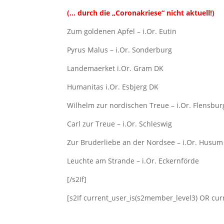
(… durch die „Coronakriese“ nicht aktuell!)
Zum goldenen Apfel – i.Or. Eutin
Pyrus Malus – i.Or. Sonderburg
Landemaerket i.Or. Gram DK
Humanitas i.Or. Esbjerg DK
Wilhelm zur nordischen Treue – i.Or. Flensbur
Carl zur Treue – i.Or. Schleswig
Zur Bruderliebe an der Nordsee – i.Or. Husum
Leuchte am Strande – i.Or. Eckernförde
[/s2If]
[s2If current_user_is(s2member_level3) OR cur