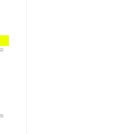
werden
Freimaurer Gästeabend
Kontakt
2)
3)