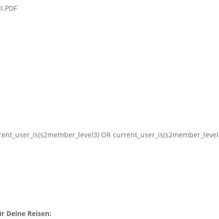
I.PDF
rrent_user_is(s2member_level3) OR current_user_is(s2member_level4
r Deine Reisen: