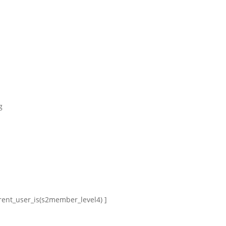
g
rent_user_is(s2member_level4) ]