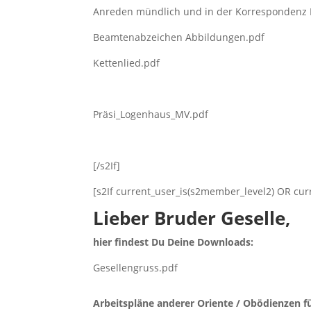
Anreden mündlich und in der Korrespondenz I
Beamtenabzeichen Abbildungen.pdf
Kettenlied.pdf
Präsi_Logenhaus_MV.pdf
[/s2If]
[s2If current_user_is(s2member_level2) OR cu
Lieber Bruder Geselle,
hier findest Du Deine Downloads:
Gesellengruss.pdf
Arbeitspläne anderer Oriente / Obödienzen fü