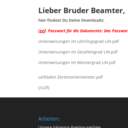
Lieber Bruder Beamter,
hier findest Du Deine Downloads:
(ggf. Passwort für die Dokumente: Das Passwor
Unterweisungen im Lehrlingsgrad LiN.pdf
Unterweisungen im Gesellengrad LiN.pdf
Unterweisungen im Meistergrad LiN.pdf
Leitfaden Zeremonienmeister.pdf
[/s2If]
Arbeiten:
Unsere Johannis-Freimaurerloge